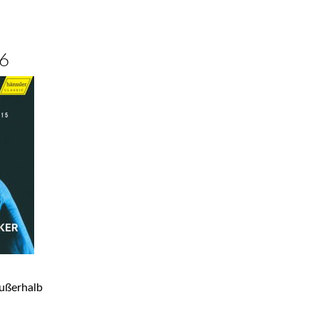
26
ußerhalb