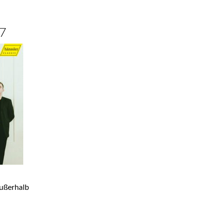
27
ußerhalb