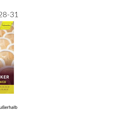
 28-31
ußerhalb