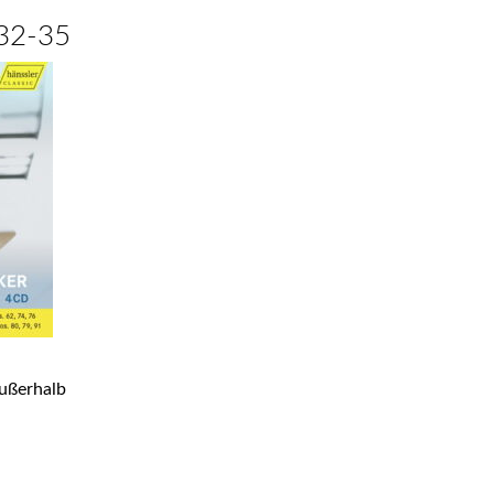
 32-35
ußerhalb