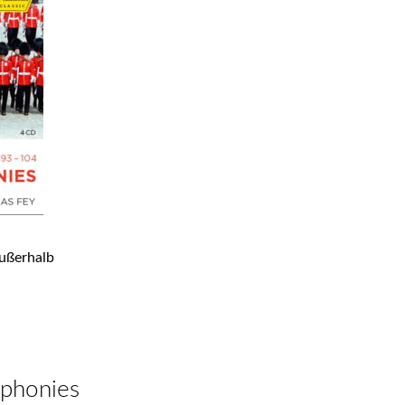
ußerhalb
mphonies