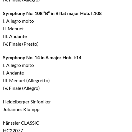
Symphony No. 108 “B” in B flat major Hob. I:108
I. Allegro molto
II. Menuet
III. Andante
IV. Finale (Presto)
Symphony No. 14 in A major Hob. I:14
I. Allegro molto
I. Andante
III. Menuet (Allegretto)
IV. Finale (Allegro)
Heidelberger Sinfoniker
Johannes Klumpp
hänssler CLASSIC
HC22077