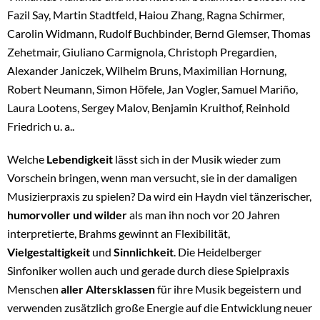
Fazil Say, Martin Stadtfeld, Haiou Zhang, Ragna Schirmer,
Carolin Widmann, Rudolf Buchbinder, Bernd Glemser, Thomas
Zehetmair, Giuliano Carmignola, Christoph Pregardien,
Alexander Janiczek, Wilhelm Bruns, Maximilian Hornung,
Robert Neumann, Simon Höfele, Jan Vogler, Samuel Mariño,
Laura Lootens, Sergey Malov, Benjamin Kruithof, Reinhold
Friedrich u. a..
Welche
Lebendigkeit
lässt sich in der Musik wieder zum
Vorschein bringen, wenn man versucht, sie in der damaligen
Musizierpraxis zu spielen? Da wird ein Haydn viel tänzerischer,
humorvoller und wilder
als man ihn noch vor 20 Jahren
interpretierte, Brahms gewinnt an Flexibilität,
Vielgestaltigkeit
und
Sinnlichkeit
. Die Heidelberger
Sinfoniker wollen auch und gerade durch diese Spielpraxis
Menschen
aller Altersklassen
für ihre Musik begeistern und
verwenden zusätzlich große Energie auf die Entwicklung neuer