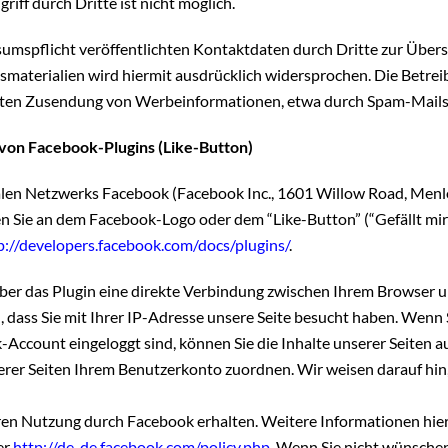
iff durch Dritte ist nicht möglich.
mspflicht veröffentlichten Kontaktdaten durch Dritte zur Übers
aterialien wird hiermit ausdrücklich widersprochen. Die Betreibe
angten Zusendung von Werbeinformationen, etwa durch Spam-Mails,
von Facebook-Plugins (Like-Button)
ialen Netzwerks Facebook (Facebook Inc., 1601 Willow Road, Menlo
n Sie an dem Facebook-Logo oder dem “Like-Button” (“Gefällt mir”
p://developers.facebook.com/docs/plugins/
.
ber das Plugin eine direkte Verbindung zwischen Ihrem Browser 
, dass Sie mit Ihrer IP-Adresse unsere Seite besucht haben. Wenn
Account eingeloggt sind, können Sie die Inhalte unserer Seiten a
r Seiten Ihrem Benutzerkonto zuordnen. Wir weisen darauf hin, d
ren Nutzung durch Facebook erhalten. Weitere Informationen hierz
er
http://de-de.facebook.com/policy.php
. Wenn Sie nicht wünsche