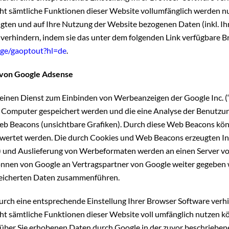
nicht sämtliche Funktionen dieser Website vollumfänglich werden 
ugten und auf Ihre Nutzung der Website bezogenen Daten (inkl. Ih
verhindern, indem sie das unter dem folgenden Link verfügbare 
age/gaoptout?hl=de
.
 von Google Adsense
einen Dienst zum Einbinden von Werbeanzeigen der Google Inc. 
rem Computer gespeichert werden und die eine Analyse der Benutzu
b Beacons (unsichtbare Grafiken). Durch diese Web Beacons kön
ewertet werden. Die durch Cookies und Web Beacons erzeugten In
se) und Auslieferung von Werbeformaten werden an einen Server v
können von Google an Vertragspartner von Google weiter gegeben 
peicherten Daten zusammenführen.
durch eine entsprechende Einstellung Ihrer Browser Software verhi
icht sämtliche Funktionen dieser Website voll umfänglich nutzen 
er über Sie erhobenen Daten durch Google in der zuvor beschriebe