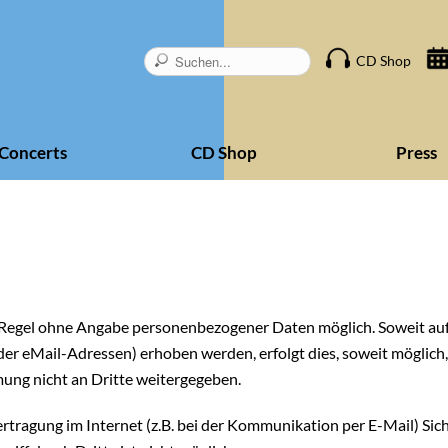
Skip
CD Shop
navigation
Concerts
CD Shop
Press
r Regel ohne Angabe personenbezogener Daten möglich. Soweit a
r eMail-Adressen) erhoben werden, erfolgt dies, soweit möglich, s
ung nicht an Dritte weitergegeben.
rtragung im Internet (z.B. bei der Kommunikation per E-Mail) Sic