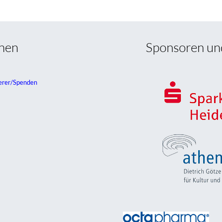
onen
Sponsoren un
erer/Spenden