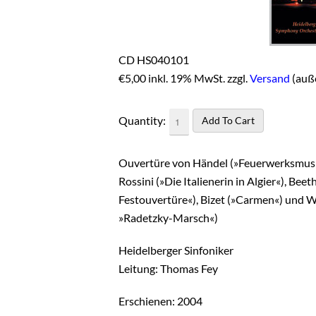
CD HS040101
€
5,00 inkl. 19% MwSt. zzgl.
Versand
(auß
Quantity:
Ouvertüre von Händel (»Feuerwerksmusik«
Rossini (»Die Italienerin in Algier«), B
Festouvertüre«), Bizet (»Carmen«) und 
»Radetzky-Marsch«)
Heidelberger Sinfoniker
Leitung: Thomas Fey
Erschienen: 2004