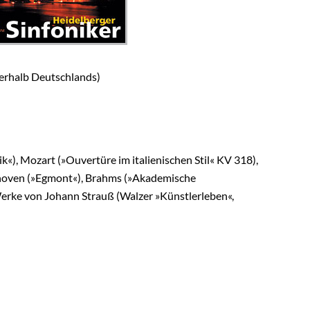
erhalb Deutschlands)
), Mozart (»Ouvertüre im italienischen Stil« KV 318),
eethoven (»Egmont«), Brahms (»Akademische
Werke von Johann Strauß (Walzer »Künstlerleben«,