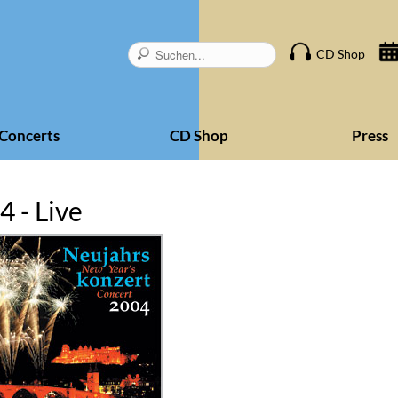
Skip
CD Shop
navigation
Concerts
CD Shop
Press
 - Live