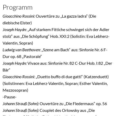
Programm
Gioacchino Rossini:
Ouvertüre zu „La gazza ladra“ (Die
diebische Elster)
Joseph Haydn:
„Auf starkem Fittiche schwinget sich der Adler
stolz“ aus „Die Schöpfung“ Hob. XXI:2 (Solistin: Eva Lebherz-
Valentin, Sopran)
Ludwig van Beethoven:
„Szene am Bach“ aus: Sinfonie Nr. 6 F-
Dur op. 68 „Pastorale“
Joseph Haydn:
Vivace aus: Sinfonie Nr. 82 C-Dur Hob. I:82 „Der
Bär“
Gioacchino Rossini:
„Duetto buffo di due gatti“ (Katzenduett)
(Solistinnen: Eva Lebherz-Valentin, Sopran; Esther Valentin,
Mezzosopran)
-Pause-
Johann Strauß (Sohn):
Ouvertüre zu „Die Fledermaus“ op. 56
Johann Strauß (Sohn):
Couplet des Orlowsky aus „Die