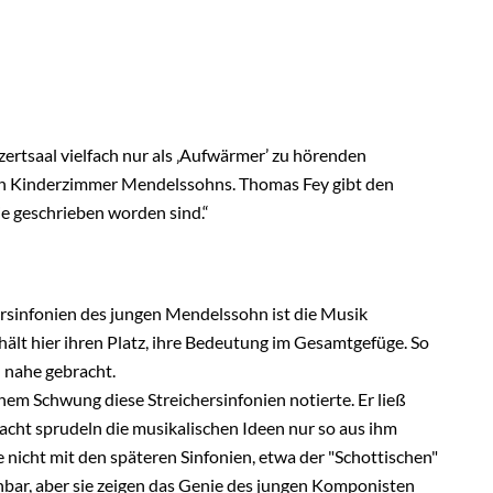
zertsaal vielfach nur als ‚Aufwärmer’ zu hörenden
en Kinderzimmer Mendelssohns. Thomas Fey gibt den
ie geschrieben worden sind.“
hersinfonien des jungen Mendelssohn ist die Musik
rhält hier ihren Platz, ihre Bedeutung im Gesamtgefüge. So
n nahe gebracht.
hem Schwung diese Streichersinfonien notierte. Er ließ
Macht sprudeln die musikalischen Ideen nur so aus ihm
 nicht mit den späteren Sinfonien, etwa der "Schottischen"
ichbar, aber sie zeigen das Genie des jungen Komponisten