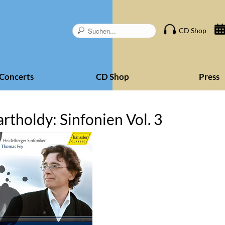
Skip
CD Shop
navigation
Concerts
CD Shop
Press
rtholdy: Sinfonien Vol. 3