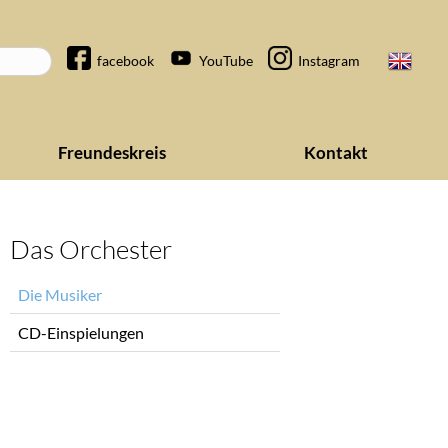
Navigation
facebook
YouTube
Instagram
überspringen
Freundeskreis
Kontakt
Das Orchester
Navigation
Die Musiker
überspringen
CD-Einspielungen