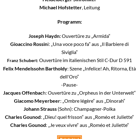
Michael Hofstetter
, Leitung
Programm:
Joseph Haydn:
Ouvertüre zu „Armida“
Gioaccino Rossin
i: „Una voce poco fa” aus „Il Barbiere di
Siviglia“
Ouvertüre im italienischen Stil C-Dur D 591
Franz Schubert:
Felix Mendelssohn Bartholdy
: Szene „Infelice! Ah, Ritorna, Età
dell'Oro“
-Pause-
Jacques Offenbac
h: Ouvertüre zu „Orpheus in der Unterwelt“
Giacomo Meyerbeer
: „Ombre légère“ aus „Dinorah“
Johann Strauss
(Sohn): Champagner-Polka
Charles Gounod
: „Dieu! quel frisson“ aus „Roméo et Juliette“
Charles Gounod
: „Je veux vivre“ aus „Roméo et Juliette“