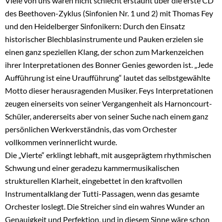
Viele von uns waren nicht schlecht erstaunt über die erste CD
des Beethoven-Zyklus (Sinfonien Nr. 1 und 2) mit Thomas Fey
und den Heidelberger Sinfonikern: Durch den Einsatz
historischer Blechblasinstrumente und Pauken erzielen sie
einen ganz speziellen Klang, der schon zum Markenzeichen
ihrer Interpretationen des Bonner Genies geworden ist. „Jede
Aufführung ist eine Uraufführung“ lautet das selbstgewählte
Motto dieser herausragenden Musiker. Feys Interpretationen
zeugen einerseits von seiner Vergangenheit als Harnoncourt-
Schüler, andererseits aber von seiner Suche nach einem ganz
persönlichen Werkverständnis, das vom Orchester
vollkommen verinnerlicht wurde.
Die „Vierte“ erklingt lebhaft, mit ausgeprägtem rhythmischen
Schwung und einer geradezu kammermusikalischen
strukturellen Klarheit, eingebettet in den kraftvollen
Instrumentalklang der Tutti-Passagen, wenn das gesamte
Orchester loslegt. Die Streicher sind ein wahres Wunder an
Genauigkeit und Perfektion, und in diesem Sinne wäre schon